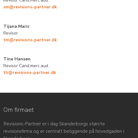
​Revisor Cand.merc.aud.
sm@revisions-partner.dk
Tijana Maric
​Revisor
tm@revisions-partner.dk
Tine Hansen
​Revisor Cand.merc.aud.
th@revisions-partner.dk
Om firmaet
Revisions-Partner er i dag Skanderborgs største
revisionsfirma og er centralt beliggende på hovedgaden i