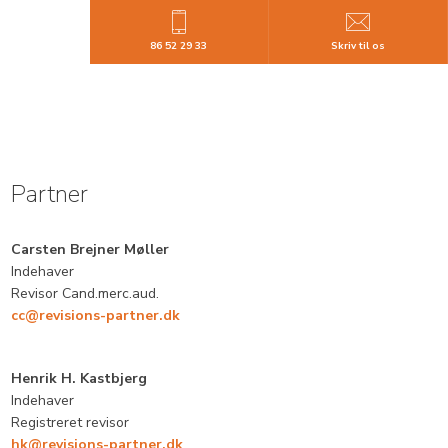
86 52 29 33
Skriv til os
Partner
Carsten Brejner Møller
Indehaver
Revisor Cand.merc.aud.
cc@revisions-partner.dk
Henrik H. Kastbjerg
​Indehaver
Registreret revisor
hk@revisions-partner.dk