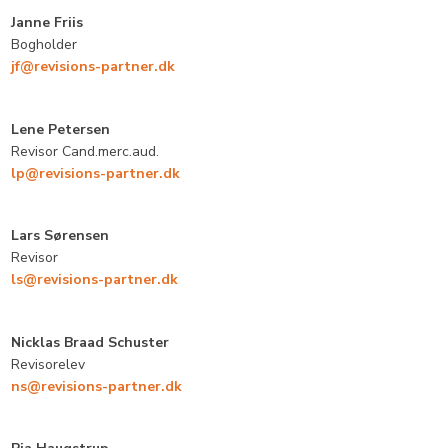
Janne Friis
Bogholder
jf@revisions-partner.dk
Lene Petersen​
Revisor Cand.merc.aud.
lp@revisions-partner.dk​
Lars Sørensen​
Revisor
ls@revisions-partner.dk​
Nicklas Braad Schuster
​Revisorelev
ns@revisions-partner.dk