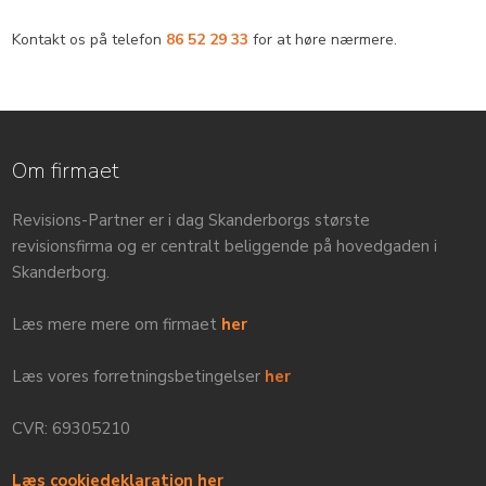
Kontakt os på telefon
86 52 29 33
for at høre nærmere.​
Om firmaet
Revisions-Partner er i dag Skanderborgs største
revisionsfirma og er centralt beliggende på hovedgaden i
Skanderborg.
Læs mere mere om firmaet
her
Læs vores forretningsbetingelser
her
CVR: 69305210
Læs cookiedeklaration her