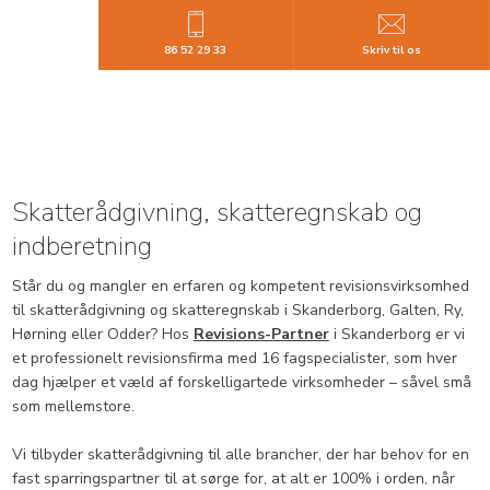
86 52 29 33
Skriv til os
Skatterådgivning, skatteregnskab og
indberetning
​Står du og mangler en erfaren og kompetent revisionsvirksomhed
til skatterådgivning og skatteregnskab i Skanderborg, Galten, Ry,
Hørning eller Odder? Hos
Revisions-Partner
i Skanderborg er vi
et professionelt revisionsfirma med 16 fagspecialister, som hver
dag hjælper et væld af forskelligartede virksomheder – såvel små
som mellemstore.
Vi tilbyder skatterådgivning til alle brancher, der har behov for en
fast sparringspartner til at sørge for, at alt er 100% i orden, når